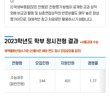
다.
2) 학생부종합(모든 전형)은 전형평가 방법이 공개된 교과 성적
외에 비교과 활동 및 심층면접성적의 반영비율도 매우 높은 정성
평가이므로, 대체적인 참고 자료로만 활용하시기 바랍니다.
2023학년도 학부 정시전형 결과
*서울교대 수능
영역별환산점수기준 (산출식은 해당 연도 정시 모집요강을 참조)
전형명
모집인원
지원인원
경쟁률
2023학년도
수능위주
학부
244
431
1.77
(일반전형)
정시전형
결과