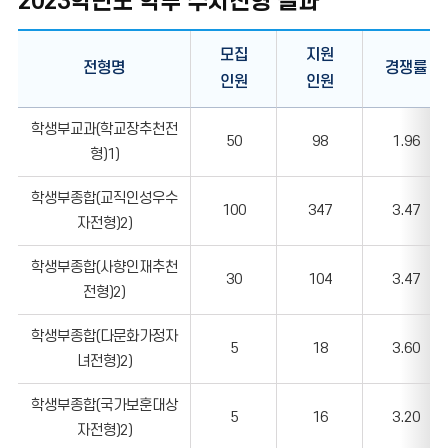
2023학년도 학부 수시전형 결과
모집
지원
전형명
경쟁률
인원
인원
2023학년도
학생부교과(학교장추천전
50
98
1.96
학부
형)1)
수시전형
결과
학생부종합(교직인성우수
100
347
3.47
자전형)2)
학생부종합(사향인재추천
30
104
3.47
전형)2)
학생부종합(다문화가정자
5
18
3.60
녀전형)2)
학생부종합(국가보훈대상
5
16
3.20
자전형)2)