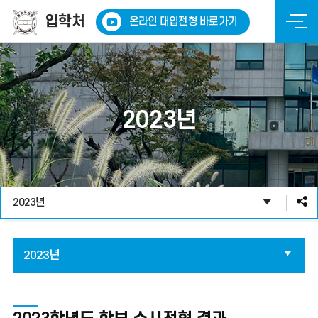
전
입학처
온라인 대입전형 바로가기
체
메
뉴
2023년
2023년
2023년