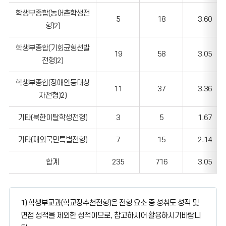
학생부종합(농어촌학생전
5
18
3.60
형)2)
학생부종합(기회균형선발
19
58
3.05
전형)2)
학생부종합(장애인등대상
11
37
3.36
자전형)2)
기타(북한이탈학생전형)
3
5
1.67
기타(재외국민특별전형)
7
15
2.14
합계
235
716
3.05
1) 학생부교과(학교장추천전형)은 전형 요소 중 성취도 성적 및
면접 성적을 제외한 성적이므로, 참고하시어 활용하시기바랍니